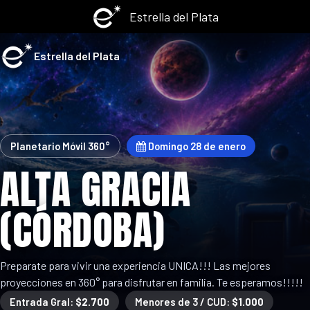
Estrella del Plata
Estrella del Plata
Planetario Móvil 360°
Domingo 28 de enero
ALTA GRACIA
(CÓRDOBA)
Preparate para vivir una experiencia UNICA!!! Las mejores
proyecciones en 360° para disfrutar en familia. Te esperamos!!!!!
Entrada Gral:
$2.700
Menores de 3 / CUD:
$1.000