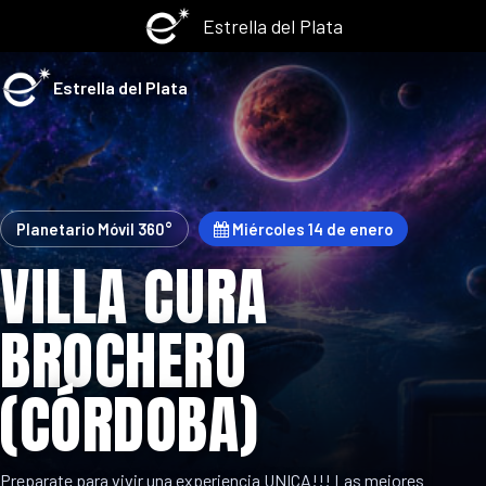
Estrella del Plata
Estrella del Plata
Planetario Móvil 360°
Miércoles 14 de enero
VILLA CURA
BROCHERO
(CÓRDOBA)
Preparate para vivir una experiencia UNICA!!! Las mejores