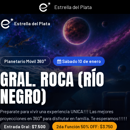
Estrella del Plata
Estrella del Plata
Planetario Móvil 360°
Sábado 10 de enero
GRAL. ROCA (RÍO
NEGRO)
Preparate para vivir una experiencia UNICA!!! Las mejores
proyecciones en 360° para disfrutar en familia. Te esperamos!!!!!
Entrada Gral:
$7.500
2da Función 50% OFF: $3.750