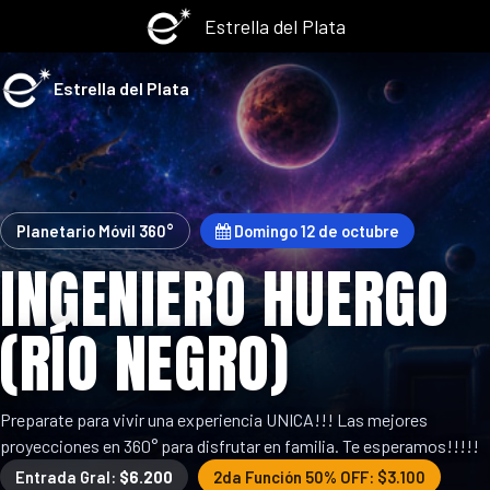
Estrella del Plata
Estrella del Plata
Planetario Móvil 360°
Domingo 12 de octubre
INGENIERO HUERGO
(RÍO NEGRO)
Preparate para vivir una experiencia UNICA!!! Las mejores
proyecciones en 360° para disfrutar en familia. Te esperamos!!!!!
Entrada Gral:
$6.200
2da Función 50% OFF: $3.100